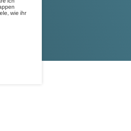
re ich
nappen
le, wie ihr