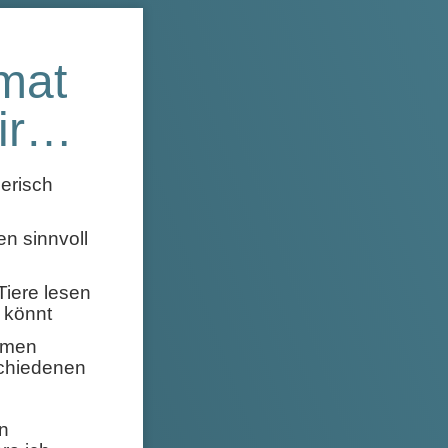
mat
mir…
erisch
 sinnvoll
Tiere lesen
 könnt
emen
schiedenen
n