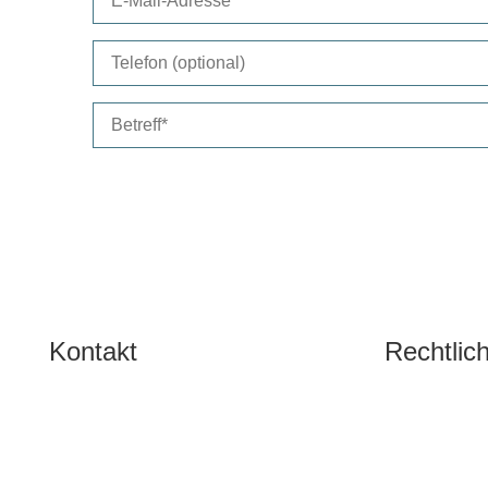
Kontakt
Rechtlic
Tel:
+49 15206109368
Impressu
Mail:
info@sonjarupp.de
Datenschu
AGB
Alle Preise v