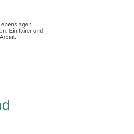
 Lebenslagen.
n. Ein fairer und
rbeit.
nd