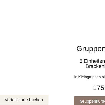
Vorteilskarte
Gruppen
 Stunden Coaching + 30
Minuten Bonus
6 Einheiten
Bracken
(inkl. Anfahrt und
Trainingsunterlagen)
in Kleingruppen b
225€
175
Vorteilskarte buchen
Gruppenkurs