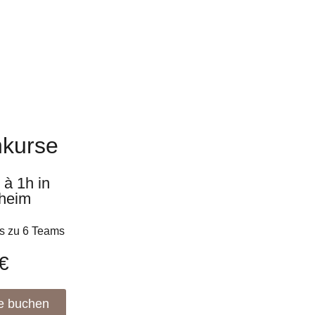
kurse
 à 1h in
heim
is zu 6 Teams
€
e buchen